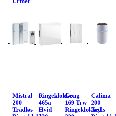
Urmet
Mistral
Ringeklokke
Gong
Calima
200
465a
169 Trw
200
Trådløs
Hvid
Ringeklokke,
Trdls