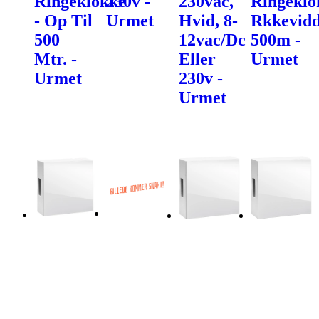
Ringeklokke
230v -
230vac,
Ringeklo
- Op Til
Urmet
Hvid, 8-
Rkkevid
500
12vac/Dc
500m -
Mtr. -
Eller
Urmet
Urmet
230v -
Urmet