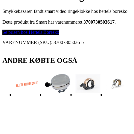
Smykkebazaren fandt smart video ringeklokke hos hertels boresko.
Dette produkt fra Smart har varenummeret
3700730503617
.
Se prisen hos Hertels Boresko
VARENUMMER (SKU):
3700730503617
ANDRE KØBTE OGSÅ