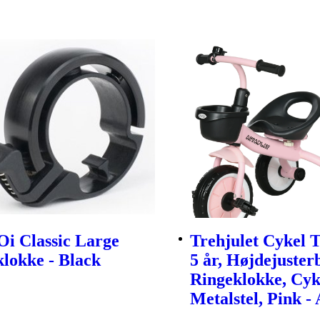
i Classic Large
Trehjulet Cykel T
lokke - Black
5 år, Højdejuster
Ringeklokke, Cyk
Metalstel, Pink -