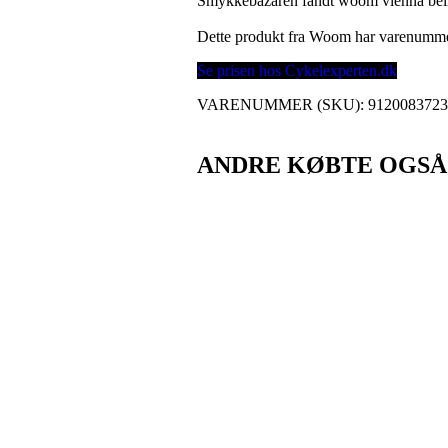
Smykkebazaren fandt woom vienna bell 
Dette produkt fra Woom har varenumm
Se prisen hos Cykelexperten.dk
VARENUMMER (SKU):
912008372
ANDRE KØBTE OGSÅ