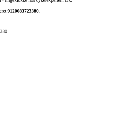
- ringeklokke hos cykelexperten. Dk.
eret
9120083723380
.
3380