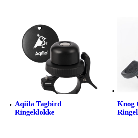
Aqiila Tagbird
Knog O
Ringeklokke
Ringek