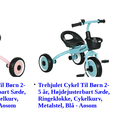
il Børn 2-
Trehjulet Cykel Til Børn 2-
bart Sæde,
5 år, Højdejusterbart Sæde,
elkurv,
Ringeklokke, Cykelkurv,
 Aosom
Metalstel, Blå - Aosom