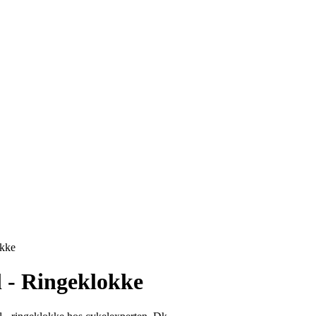
okke
 - Ringeklokke