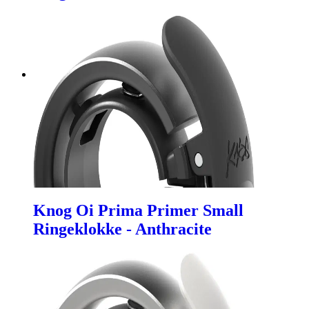
Knog Oi Prima Primer Small
Ringeklokke - Anthracite