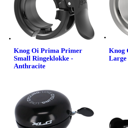
Knog Oi Prima Primer
Knog 
Small Ringeklokke -
Large
Anthracite