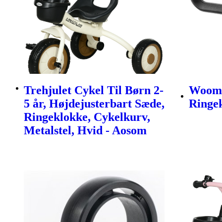
Trehjulet Cykel Til Børn 2-
Woom 
5 år, Højdejusterbart Sæde,
Ringe
Ringeklokke, Cykelkurv,
Metalstel, Hvid - Aosom