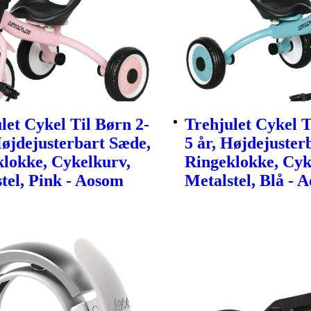
let Cykel Til Børn 2-
Trehjulet Cykel T
Højdejusterbart Sæde,
5 år, Højdejuster
lokke, Cykelkurv,
Ringeklokke, Cyk
tel, Pink - Aosom
Metalstel, Blå - 