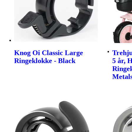
Knog Oi Classic Large
Trehju
Ringeklokke - Black
5 år, 
Ringek
Metals