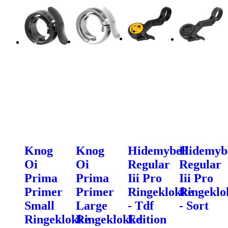
Knog
Knog
Hidemybell
Hidemybe
Oi
Oi
Regular
Regular
Prima
Prima
Iii Pro
Iii Pro
Primer
Primer
Ringeklokke
Ringeklo
Small
Large
- Tdf
- Sort
Ringeklokke
Ringeklokke
Edition