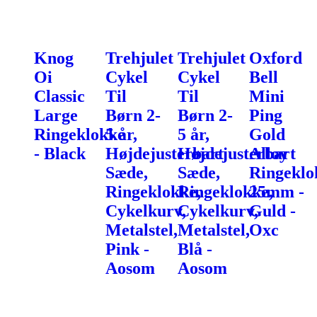
Knog
Trehjulet
Trehjulet
Oxford
Oi
Cykel
Cykel
Bell
Classic
Til
Til
Mini
Large
Børn 2-
Børn 2-
Ping
Ringeklokke
5 år,
5 år,
Gold
- Black
Højdejusterbart
Højdejusterbart
Alloy
Sæde,
Sæde,
Ringeklo
Ringeklokke,
Ringeklokke,
25mm -
Cykelkurv,
Cykelkurv,
Guld -
Metalstel,
Metalstel,
Oxc
Pink -
Blå -
Aosom
Aosom