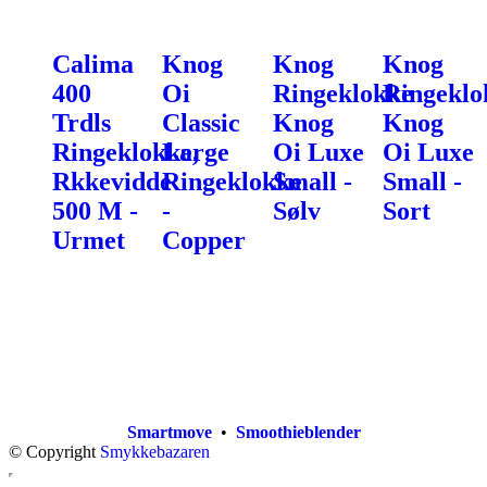
Calima
Knog
Knog
Knog
400
Oi
Ringeklokke
Ringeklo
Trdls
Classic
Knog
Knog
Ringeklokke,
Large
Oi Luxe
Oi Luxe
Rkkevidde
Ringeklokke
Small -
Small -
500 M -
-
Sølv
Sort
Urmet
Copper
Smartmove
•
Smoothieblender
© Copyright
Smykkebazaren