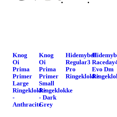
Knog
Knog
Hidemybell
Hidemybe
Oi
Oi
Regular3
Raceday
Prima
Prima
Pro
Evo Dm
Primer
Primer
Ringeklokke
Ringeklo
Large
Small
Ringeklokke
Ringeklokke
-
- Dark
Anthracite
Grey